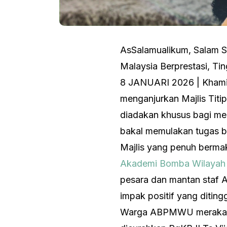
AsSalamualikum, Salam S
Malaysia Berprestasi, Ti
8 JANUARI 2026 | Khamis
menganjurkan Majlis Titip
diadakan khusus bagi men
bakal memulakan tugas b
​Majlis yang penuh berma
Akademi Bomba Wilayah
pesara dan mantan staf 
impak positif yang diting
Warga ABPMWU merakamkan