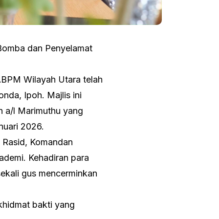
 Bomba dan Penyelamat
BPM Wilayah Utara telah
da, Ipoh. Majlis ini
n a/l Marimuthu yang
uari 2026.
bd Rasid, Komandan
kademi. Kehadiran para
sekali gus mencerminkan
hidmat bakti yang