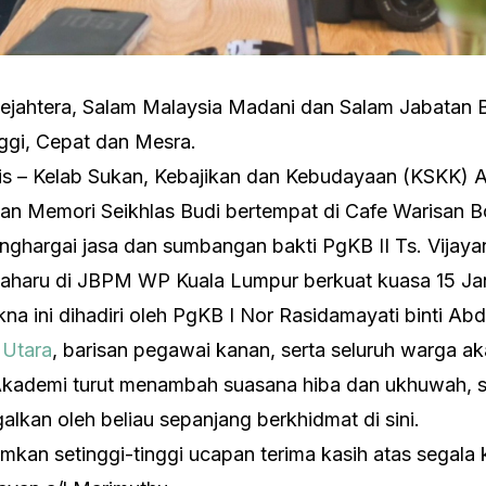
ejahtera, Salam Malaysia Madani dan Salam Jabatan
nggi, Cepat dan Mesra.
 – Kelab Sukan, Kebajikan dan Kebudayaan (KSKK) A
an Memori Seikhlas Budi bertempat di Cafe Warisan Bon
ghargai jasa dan sumbangan bakti PgKB II Ts. Vijaya
aharu di JBPM WP Kuala Lumpur berkuat kuasa 15 Jan
kna ini dihadiri oleh PgKB I Nor Rasidamayati binti A
 Utara
, barisan pegawai kanan, serta seluruh warga a
Akademi turut menambah suasana hiba dan ukhuwah, 
galkan oleh beliau sepanjang berkhidmat di sini.
 setinggi-tinggi ucapan terima kasih atas segala k