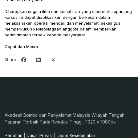
Diharapkan segala ilmu dan kemahiran yang diperoleh sepanjang
kursus ini dapat diaplikasikan dengan berkesan dalam
melaksanakan operasi mencari dan menyelamat, sekali gus
memperkukuh kesiapsiagaan anggota dalam memberikan
perkhidmatan terbaik kepada masyarakat.
Cepat dan Mesra
Share
Akademi Bomba dan Penyelamat Malaysia Wilayah Tengah
Paparan Terbaik Pada Resolusi Tinggi : 1920 x 1080px
Penafian
|
Dasar Privasi
|
Dasar Keselamatan