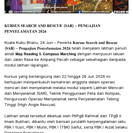
𝐊𝐔𝐑𝐒𝐔𝐒 𝐒𝐄𝐀𝐑𝐂𝐇 𝐀𝐍𝐃 𝐑𝐄𝐒𝐂𝐔𝐄 (𝐒𝐀𝐑) – 𝐏𝐄𝐍𝐆𝐀𝐉𝐈𝐀𝐍
𝐏𝐄𝐍𝐘𝐄𝐋𝐀𝐌𝐀𝐓𝐀𝐍 𝟐𝟎𝟐𝟔
Kuala Kubu Bharu, 24 Jun – Peserta 𝐊𝐮𝐫𝐬𝐮𝐬 𝐒𝐞𝐚𝐫𝐜𝐡 𝐚𝐧𝐝 𝐑𝐞𝐬𝐜𝐮𝐞
(𝐒𝐀𝐑) – 𝐏𝐞𝐧𝐠𝐚𝐣𝐢𝐚𝐧 𝐏𝐞𝐧𝐲𝐞𝐥𝐚𝐦𝐚𝐭𝐚𝐧 𝟐𝟎𝟐𝟔 telah menjalani latihan penuh
amali 𝗠𝗮𝗽 𝗥𝗲𝗮𝗱𝗶𝗻𝗴 & 𝗖𝗼𝗺𝗽𝗮𝘀𝘀 𝗠𝗮𝗿𝗰𝗵𝗶𝗻𝗴 dengan menyusuri laluan
dari Jalan Rasa ke Ampang Pecah sebagai sebahagian daripada
modul latihan lapangan.
Kursus yang berlangsung dari 22 hingga 26 Jun 2026 ini
bertujuan memperkukuh kemahiran anggota dalam operasi
mencari dan menyelamat melalui modul seperti Latihan Mencari
dan Menyelamat (SAR), Teknik Penggunaan Peta dan Kompas,
Pengurusan Operasi Menyelamat serta Penyelamatan Tebing
Tinggi (High Angle Rescue).
Latihan amali tersebut diketuai oleh PKPgB Rahmat dan TPgB II
Imam Bukhari, dibantu oleh barisan jurulatih berpengalaman iaitu
PBK I Yusri, PBK I Munir, PBK I (TBK) Saiful, serta PBK I Aizat selaku
Penolong Penyelaras.